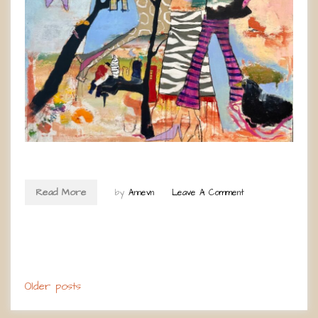
Read More
by
Annevn
Leave A Comment
Posts
Older posts
navigation