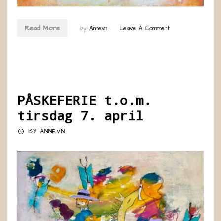
Read More
by
Annevn
Leave A Comment
PÅSKEFERIE t.o.m.
tirsdag 7. april
BY
ANNEVN