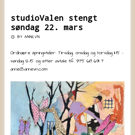
studioValen stengt
søndag 22. mars
BY
ANNEVN
Ordinære åpningstider: Tirsdag, onsdag og torsdag 11-15 –
søndag 12-15 og etter avtale tlf. 975 68 691 7
anne@annevn.com