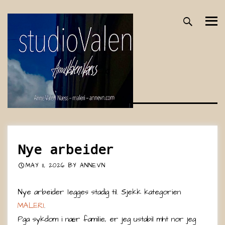
Skip
to
content
Nye arbeider
MAY 11, 2026
BY
ANNEVN
Nye arbeider legges stadig til. Sjekk kategorien
MALERI
.
Pga sykdom i nær familie, er jeg ustabil mht nor jeg