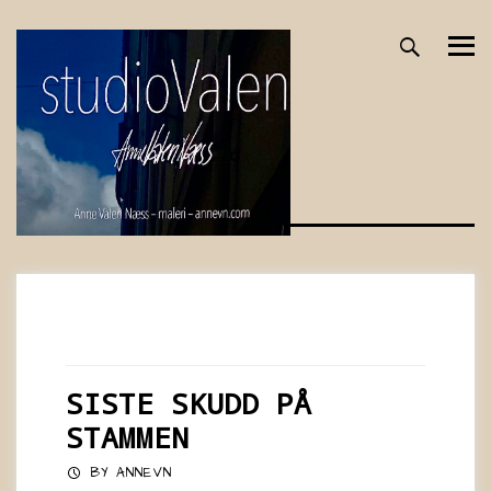
Skip
to
content
Month:
June 2016
SISTE SKUDD PÅ
STAMMEN
BY
ANNEVN