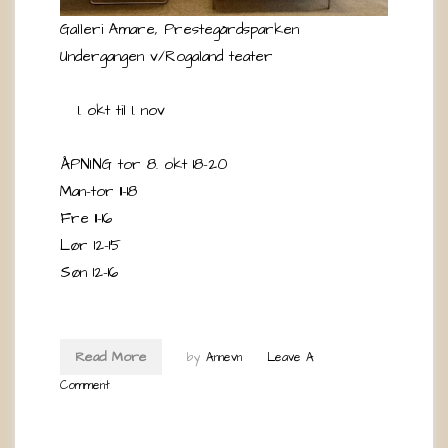
Galleri Amare, Prestegårdsparken
Undergangen v/Rogaland teater
okt til 1. nov
ÅPNING tor 8. okt 18-20
Man-tor 11-18
Fre 11-16
Lør 12-15
Søn 12-16
Read More
by
Annevn
Leave A
Comment