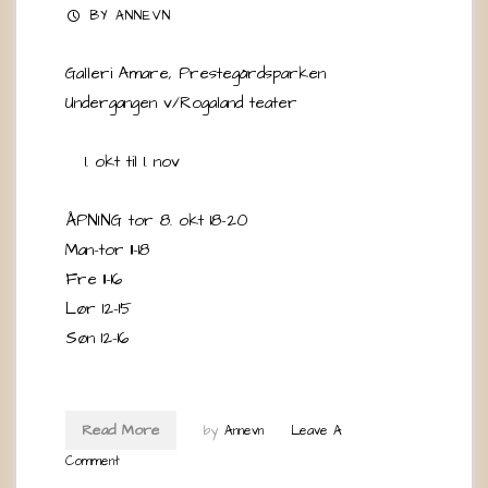
BY
ANNEVN
Galleri Amare, Prestegårdsparken
Undergangen v/Rogaland teater
okt til 1. nov
ÅPNING tor 8. okt 18-20
Man-tor 11-18
Fre 11-16
Lør 12-15
Søn 12-16
Read More
by
Annevn
Leave A
Comment