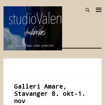
Skip
to
content
Month:
October 2020
Galleri Amare,
Stavanger 8. okt-1.
nov